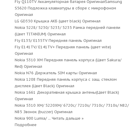
Fly Q110TV Аккамуляторная батарея ОригиналSamsung
S5620 Подложка клавиатуры в сборе с микрофоном
Оригинал
LG GD330 Крышка АКБ (цвет black) Оригинал
Nokia 5228/ 5230/ 5233/ 5235 Рамка передней панели
(Цвет TITANIUM) Оригинал
Fly E135/ E135TV Передняя панель Оригинал
Fly E141TV/ E141TV+ Передняя панель (цвет wite)
Оригинал
Nokia 5310 XM Передняя панель корпуса (Цвет Sakura/
Red) Оригинал
Nokia N76 Держатель SIM карты Оригинал
Nokia 1208 Передняя панель корпуса с защ. стеклом
дисплея (Цвет Black) Оригинал
Nokia 1661 Декоративная крышка антены(Цвет Black)
Оригинал
Nokia 5310 XM/ 5220XM/ 6720c/ 7210s/ 7310c/ 7310s/ N82/
N85 Звонок (buzzer) Оригинал
Nokia 900 Lumia/
...
Читать дальше »
Подробнее