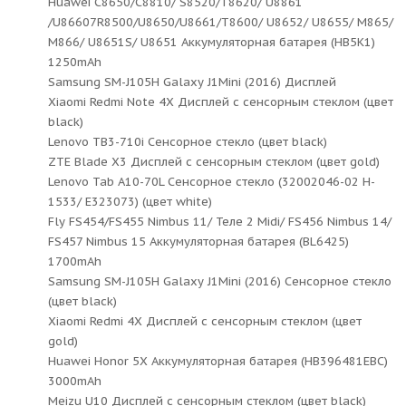
Huawei C8650/C8810/ S8520/T8620/ U8861
/U86607R8500/U8650/U8661/T8600/ U8652/ U8655/ M865/
M866/ U8651S/ U8651 Аккумуляторная батарея (HB5K1)
1250mAh
Samsung SM-J105H Galaxy J1Mini (2016) Дисплей
Xiaomi Redmi Note 4X Дисплей с сенсорным стеклом (цвет
black)
Lenovo TB3-710i Сенсорное стекло (цвет black)
ZTE Blade X3 Дисплей с сенсорным стеклом (цвет gold)
Lenovo Tab A10-70L Сенсорное стекло (32002046-02 H-
1533/ E323073) (цвет white)
Fly FS454/FS455 Nimbus 11/ Теле 2 Midi/ FS456 Nimbus 14/
FS457 Nimbus 15 Аккумуляторная батарея (BL6425)
1700mAh
Samsung SM-J105H Galaxy J1Mini (2016) Сенсорное стекло
(цвет black)
Xiaomi Redmi 4X Дисплей с сенсорным стеклом (цвет
gold)
Huawei Honor 5X Аккумуляторная батарея (HB396481EBC)
3000mAh
Meizu U10 Дисплей с сенсорным стеклом (цвет black)