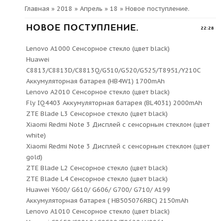
Главная
»
2018
»
Апрель
»
18
» Новое поступление.
НОВОЕ ПОСТУПЛЕНИЕ.
22:28
Lenovo A1000 Сенсорное стекло (цвет black)
Huawei
C8813/C8813D/C8813Q/G510/G520/G525/T8951/Y210C
Аккумуляторная батарея (HB4W1) 1700mAh
Lenovo A2010 Сенсорное стекло (цвет black)
Fly IQ4403 Аккумуляторная батарея (BL4031) 2000mAh
ZTE Blade L3 Сенсорное стекло (цвет black)
Xiaomi Redmi Note 3 Дисплей с сенсорным стеклом (цвет
white)
Xiaomi Redmi Note 3 Дисплей с сенсорным стеклом (цвет
gold)
ZTE Blade L2 Сенсорное стекло (цвет black)
ZTE Blade L4 Сенсорное стекло (цвет black)
Huawei Y600/ G610/ G606/ G700/ G710/ A199
Аккумуляторная батарея ( HB505076RBC) 2150mAh
Lenovo A1010 Сенсорное стекло (цвет black)