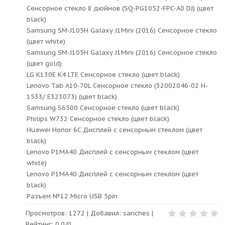
Сенсорное стекло 8 дюймов (SQ-PG1052-FPC-A0 DJ) (цвет
black)
Samsung SM-J105H Galaxy J1Mini (2016) Сенсорное стекло
(цвет white)
Samsung SM-J105H Galaxy J1Mini (2016) Сенсорное стекло
(цвет gold)
LG K130E K4 LTE Сенсорное стекло (цвет black)
Lenovo Tab A10-70L Сенсорное стекло (32002046-02 H-
1533/ E323073) (цвет black)
Samsung S6500 Сенсорное стекло (цвет black)
Philips W732 Сенсорное стекло (цвет black)
Huawei Honor 6C Дисплей с сенсорным стеклом (цвет
black)
Lenovo P1MA40 Дисплей с сенсорным стеклом (цвет
white)
Lenovo P1MA40 Дисплей с сенсорным стеклом (цвет
black)
Разъем №12 Micro USB 5pin
Просмотров
:
1272
|
Добавил
:
sanches
|
Рейтинг
:
0.0
/
0