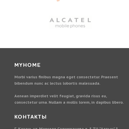
MYHOME
Morbi varius finibus magna eget consectetur. Praesent
bibendum nunc ac lectus lobortis malesuada.
Aenean imperdiet velit feugiat, gravida risus eu,
consectetur urna. Nullam a mollis lorem, in dapibus libero.
КОНТАКТЫ
Г. Казань ул. Марселя Салимжанова д. 5 ТЦ "Алтын" 3